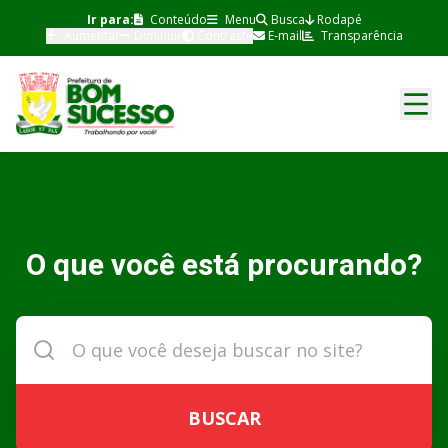
Ir para:
Conteúdo
Menu
Busca
Rodapé
Aumentar
Diminuir
Contraste
E-mail
Transparência
O que você está procurando?
BUSCAR