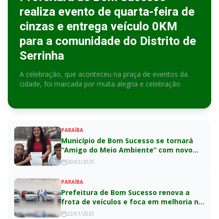
realiza evento de quarta-feira de
cinzas e entrega veículo 0KM
para a comunidade do Distrito de
Serrinha
A celebração, que aconteceu na praça de eventos da
cidade, foi marcada por muita alegria e celebração
PARAÍBA
Município de Bom Sucesso se tornará
“Amigo do Meio Ambiente” com novo
Projeto de Lei
20/02/2025
PARAÍBA
Prefeitura de Bom Sucesso renova a
frota de veículos e foca em melhoria na
prestação de serviços à população
22/01/2025