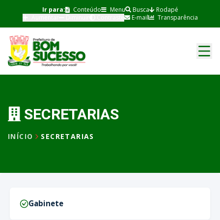
Ir para:
Conteúdo
Menu
Busca
Rodapé
Aumentar
Diminuir
Contraste
E-mail
Transparência
SECRETARIAS
INÍCIO
SECRETARIAS
Gabinete