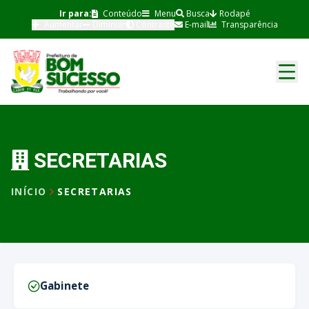
Ir para:
Conteúdo
Menu
Busca
Rodapé
Aumentar
Diminuir
Contraste
E-mail
Transparência
SECRETARIAS
INÍCIO
SECRETARIAS
Gabinete